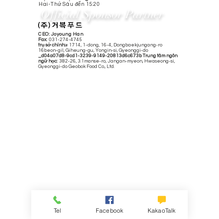
Hai-Thứ Sáu đến 15:20
Official Sponsor Partner
CEO:
Joyoung Han
​Fax:
031-274-4745
trụ sở chính:
# 1714, 1-dong, 16-4, Dongbaekjungang-ro
16beon-gil, Giheung-gu, Yongin-si, Gyeonggi-do
_d04a07d8-9cd1-3239-9149-20813d6c673b Trung tâm ngôn
ngữ học:
382-26, 3.1manse-ro, Jangan-myeon, Hwaseong-si,
Gyeonggi-do Geobok Food Co., Ltd.
Tel
Facebook
KakaoTalk