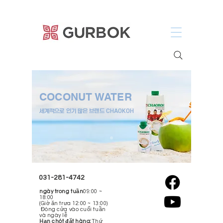
거복푸드
COCONUT WATER
세계적으로 인기 많은 브랜드 CHAOKOH
031-281-4742
ngày trong tuần
09:00 ~
18:00
(Giờ ăn trưa 12:00 ~ 13:00)
​ Đóng cửa vào cuối tuần
và ngày lễ
Hạn chót đặt hàng:
Thứ