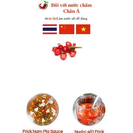
Đối với nước chấm
Châu Á
ớt
cắt lát
Làm nước sốt dễ dàng.
nướ
nướ
c
c
Thái
Thái
Lan
Lan
Frick Nam Pla Sauce
Nước sốt Frick