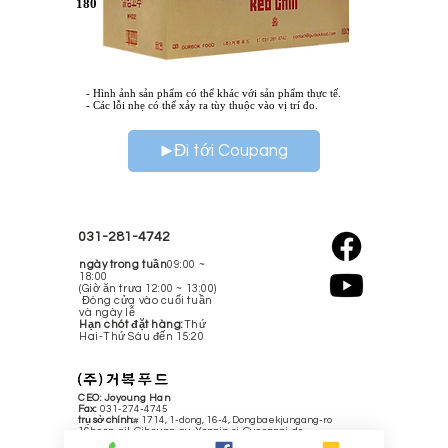
180
- Hình ảnh sản phẩm có thể khác với sản phẩm thực tế.
- Các lỗi nhẹ có thể xảy ra tùy thuộc vào vị trí đo.
Đi tới Coupang
031-281-4742
ngày trong tuần
09:00 ~
18:00
(Giờ ăn trưa 12:00 ~ 13:00)
​ Đóng cửa vào cuối tuần
và ngày lễ
Hạn chót đặt hàng:
Thứ
Hai-Thứ Sáu đến 15:20
CEO:
Joyoung Han
​Fax:
031-274-4745
trụ sở chính:
# 1714, 1-dong, 16-4, Dongbaekjungang-ro
16beon-gil, Giheung-gu, Yongin-si, Gyeonggi-do
_d04a07d8-9cd1-3239-9149-20813d6c673b Trung tâm ngôn