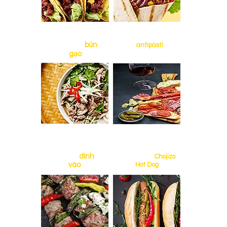
Vietnam
bún
Ý
antipasti
gạo
Turkey
dính
Tây ban nha
Chojizo
vào
Hot Dog