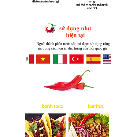
​ (thêm nước tương)
lưng
​ (có thêm nước mắm và
chanh)
sử dụng như
hiện tại
Ngoài thành phần nước sốt, nó được sử dụng rộng
rãi trong các món ăn đặc trưng của mỗi quốc gia.
Mexico
bánh taco
Mexico
burritos