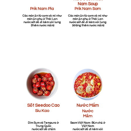
Nam Soup
Prik Nam Pla
Prik Nam Som
Các món ăn từ cơm và mì như
Các món ăn từ cơm và mì như
món ăn phụ ở Thái Lan
món ăn phụ ở Thái Lan
nước sốt để đi kèm với lưng
nước sốt để đi kèm với lưng
​ (thêm nước mắm)
​ (không thêm nước mắm)
Trun
Việt
g
Nam
Quố
c
Sốt Seedoo Cao
Nước Mắm
Siu Kao
Nước
Mắm
Dim Sum và Tempura ở
Ssam Việt Nam · Bún chả ở
Trung Quốc
Việt Nam
nước sốt để chấm
nước sốt để đi kèm với