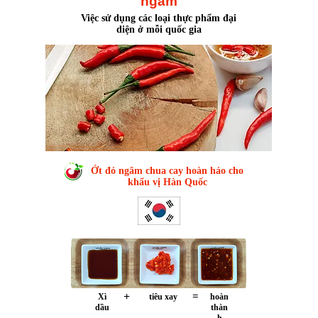
ngâm
Việc sử dụng các loại thực phẩm đại
diện ở mỗi quốc gia
Ớt đỏ ngâm chua cay hoàn hảo cho
khẩu vị Hàn Quốc
+
=
Xì
tiêu xay
hoàn
dầu
thàn