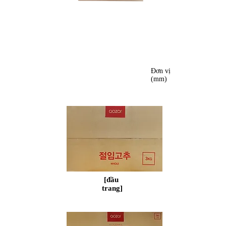
hình hộp
Đơn vị
(mm)
②
​ [đầu
trang]