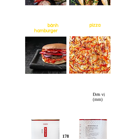
USA
pizza
Hoa Kỳ
bánh
hamburger
​Pictures
Đơn vị
(mm)
178